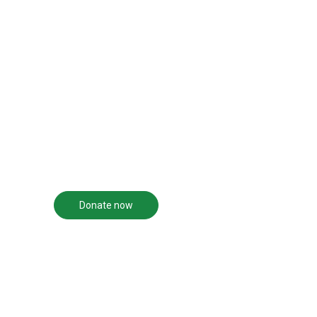
The IDDI is working hard
to contribute to the
Faced with a co
transformation of human
problem, we are al
beings, their families, and
solution.
the community in which
we live.
Donate now
Become a volunteer