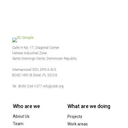
Calle H No. 17, Diagonal Corner
Herrera Industrial Zone
Santo Domingo Oeste, Dominican Republic.
Internacional IDDI, EPS A-425
8260 14th St Doral, FL 33126
Tel. (809) 534-1077 info@iddi.org
Who are we
What are we doing
About Us
Projects
Team
Work areas