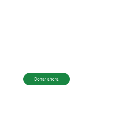
El IDDI está trabajando
arduamente para
contribuir a la
Ante un problema
transformación del ser
la solución somos 
humano, su familia y la
comunidad en que
vivimos.
Donar ahora
Ser voluntario