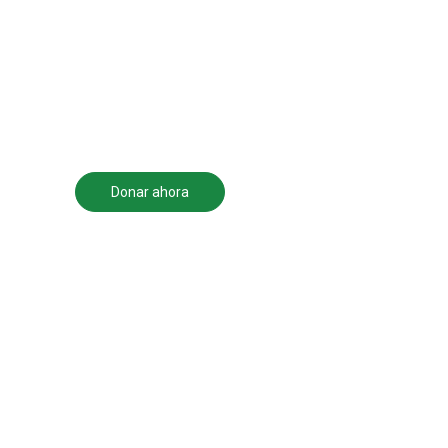
contribuir a la
transformación del ser
humano, su familia y la
comunidad en que
vivimos.
Donar ahora
Ser voluntario