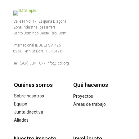
Calle H No. 17, Esquina Diagonal
Zona Industrial de Herrera
Santo Domingo Oeste, Rep. Dom.
Internacional IDDI, EPS A-425
8260 14th St Doral, FL 33126
Tel. (809) 534-1077 info@iddi.org
Quiénes somos
Qué hacemos
Sobre nosotros
Proyectos
Equipo
Áreas de trabajo
Junta directiva
Aliados
Nuestro impacto
Involúcrate