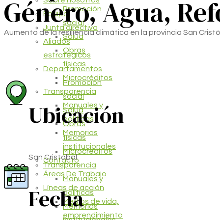
Género, Agua, Ref
Sobre nosotros
Promoción
Equipo
social
Junta directiva
Aumento de la resiliencia climática en la provincia San Cris
Salud
Aliados
Obras
estratégicos
físicas
Departamentos
Microcréditos
Promoción
Transparencia
social
Ubicación
Manuales y
Salud
políticas
Obras
Memorias
físicas
institucionales
Microcréditos
San Cristóbal
Contacto
Transparencia
Áreas De Trabajo
Manuales y
Fecha
Líneas de acción
políticas
Medios de vida,
Memorias
emprendimiento