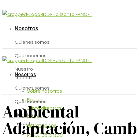
Nosotros
Quiénes somos
Qué hacemos
Nuestro
Nosotros
impacto
Quiénes somos
Sobre nosotros
Equipo
Qué hacemos
Ambiental
Junta directiva
Nuestro
Aliados
Adaptación, Cambi
impacto
estratégicos
Departamentos