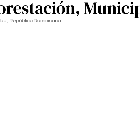
orestación, Munici
tóbal, República Dominicana