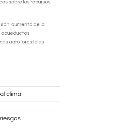
icos sobre los recursos
l son: aumento de la
de acueductos
incas agroforestales
al clima
 riesgos