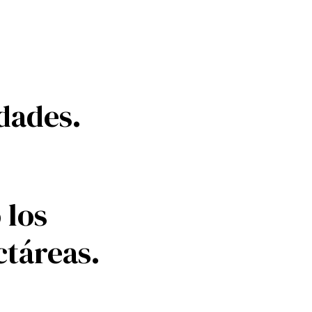
dades.
 los
ctáreas.