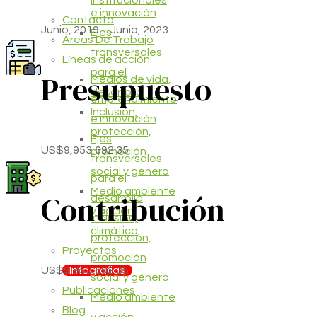
institucionales
e innovación
Contacto
Junio, 2019 – Junio, 2023
Ejes
Áreas De Trabajo
transversales
Líneas de acción
para el
Presupuesto
Medios de vida,
desarrollo
emprendimiento
Inclusión,
e innovación
protección,
Ejes
US$9,953,692.35
promoción
transversales
social y género
para el
Medio ambiente
Contribución
desarrollo
y acción
Inclusión,
climática
protección,
Proyectos
promoción
US$9,953,692.35
Infografias
social y género
Publicaciones
Medio ambiente
Blog