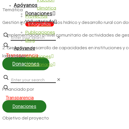
y acción
Apóyanos
climática
Temática
Donaciones
Proyectos
Voluntariado
Gestión integral de recursos hídrico y desarrollo rural con 
Infografias
Publicaciones
1. Implementación a nivel comunitario de actividades de gesti
✕
Blog
2. Creación y desarrollo de capacidades en instituciones y 
Apóyanos
Transparencia
largo plazo.
Donaciones
Donaciones
Voluntariado
✕
Financiado por
Transparencia
Donaciones
Objetivo
del proyecto