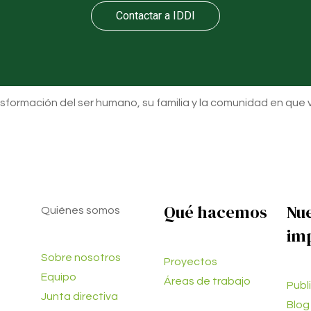
Contactar a IDDI
nsformación del ser humano, su familia y la comunidad en que v
Qué hacemos
Nu
Quiénes somos
im
Sobre nosotros
Proyectos
Equipo
Áreas de trabajo
Publ
Junta directiva
Blog