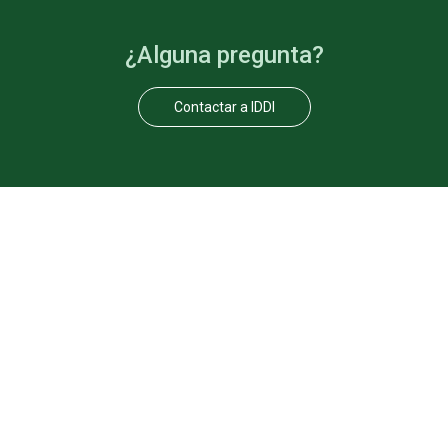
¿Alguna pregunta?
Contactar a IDDI
El IDDI está trabajando
arduamente para
contribuir a la
Ante un problema
transformación del ser
la solución somos 
humano, su familia y la