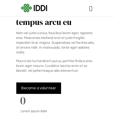
Fusce ut velit laoreet
tempus arcu eu
Nam vel justo cursus, faucibus lorem eget, egestas
eros. Maecenas eleifend erat at justo fringilla
imperdiet id ac magna. Suspendisse vel facilisis odio,
at ornare nibh. In malesuada, tortor eget sodales
mollis.
Mauris lectus hendrerit purus, porttitor finibus eros
lorem eget mauris. Curabitur lacinia enim at ex
blandit, vel pellentesque odio elementum.
Become a volunteer
0
Lorem ipsum dolor