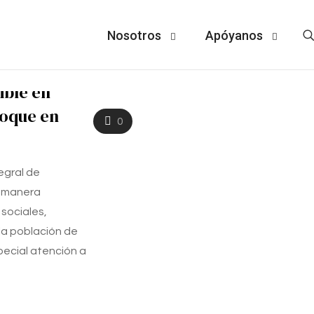
Nosotros
Apóyanos
ible en
foque en
0
egral de
e manera
 sociales,
la población de
special atención a