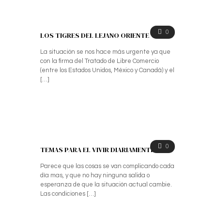
0
LOS TIGRES DEL LEJANO ORIENTE
La situación se nos hace más urgente ya que
con la firma del Tratado de Libre Comercio
(entre los Estados Unidos, México y Canadá) y el
[…]
0
TEMAS PARA EL VIVIR DIARIAMENTE
Parece que las cosas se van complicando cada
día mas, y que no hay ninguna salida o
esperanza de que la situación actual cambie.
Las condiciones
[…]