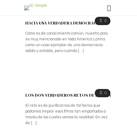
0
HACIA UNA VERDADERA DEMOCRACIA
Como es de conocimiento común, nuestro país
es muy mencionado en toda América Latina
como un caso ejemplar de una democracia
sólida y estable, pero cuando
[…]
0
LOS DOS VERDADEROS RETOS DE LA VIDA
El reto es de purificarnos de tal forma que
podamos limpiar esos filtros tan empañados a
través de los cuales vemos la realidad. En vez
de
[…]