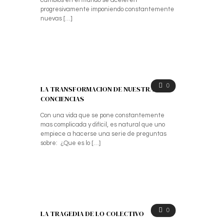
cambios en el mundo se aceleren
progresivamente imponiendo constantemente
nuevas
[…]
0
LA TRANSFORMACION DE NUESTRAS
CONCIENCIAS
Con una vida que se pone constantemente
mas complicada y difícil, es natural que uno
empiece a hacerse una serie de preguntas
sobre: ¿Que es lo
[…]
0
LA TRAGEDIA DE LO COLECTIVO