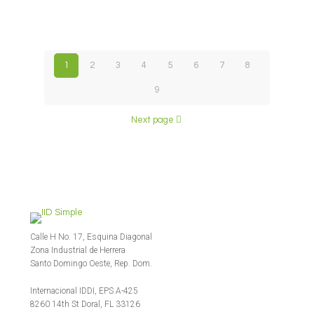
1
2
3
4
5
6
7
8
9
Next page
Calle H No. 17, Esquina Diagonal
Zona Industrial de Herrera
Santo Domingo Oeste, Rep. Dom.
Internacional IDDI, EPS A-425
8260 14th St Doral, FL 33126